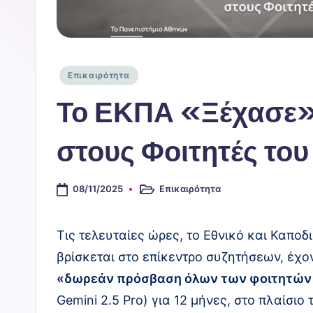
Ο
Π
λ
Αναρτήθηκε
Επικαιρότητα
σε
η
Το ΕΚΠΑ «Ξέχασε» 
ρ
στους Φοιτητές του
ο
φ
08/11/2025
Επικαιρότητα
Αναρτήθηκε
σε
ο
Τις τελευταίες ώρες, το Εθνικό και Καπο
ρι
βρίσκεται στο επίκεντρο συζητήσεων, έχο
κ
«δωρεάν πρόσβαση όλων των φοιτητών
Gemini 2.5 Pro) για 12 μήνες, στο πλαίσιο
ό