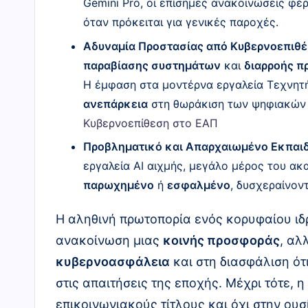
Gemini Pro, οι επίσημες ανακοινώσεις φέ
όταν πρόκειται για γενικές παροχές.
Αδυναμία Προστασίας από Κυβερνοεπιθέ
παραβίασης συστημάτων
και
διαρροής 
Η έμφαση στα μοντέρνα εργαλεία Τεχνητή
ανεπάρκεια
στη θωράκιση των ψηφιακών υ
Κυβερνοεπίθεση στο ΕΑΠ
Προβληματικό και Απαρχαιωμένο Εκπαιδ
εργαλεία AI αιχμής, μεγάλο μέρος του α
παρωχημένο
ή
εσφαλμένο
, δυσχεραίνοντ
Η αληθινή πρωτοπορία ενός κορυφαίου ιδρ
ανακοίνωση μιας
κοινής προσφοράς
, αλ
κυβερνοασφάλεια
και στη διασφάλιση ότ
στις απαιτήσεις της εποχής. Μέχρι τότε, 
επικοινωνιακούς τίτλους και όχι στην ουσ