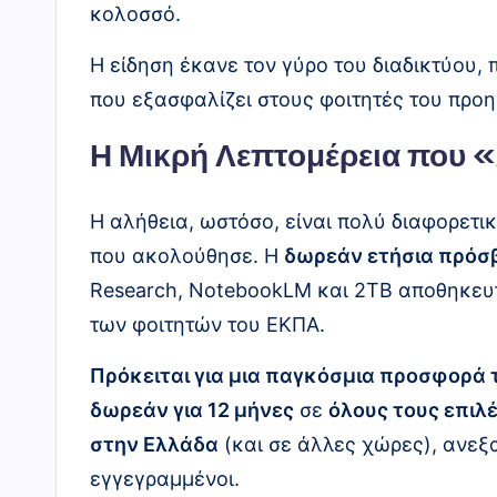
κολοσσό.
ς
Η είδηση έκανε τον γύρο του διαδικτύου
"
που εξασφαλίζει στους φοιτητές του προ
Η Μικρή Λεπτομέρεια που 
Η αλήθεια, ωστόσο, είναι πολύ διαφορετικ
που ακολούθησε. Η
δωρεάν ετήσια πρόσ
Research, NotebookLM και 2TB αποθηκευ
των φοιτητών του ΕΚΠΑ.
Πρόκειται για μια παγκόσμια προσφορά 
δωρεάν για 12 μήνες
σε
όλους τους επιλ
στην Ελλάδα
(και σε άλλες χώρες), ανεξα
εγγεγραμμένοι.