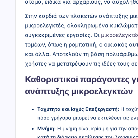
άτομα, ειδικά για αρχάριους, να ασχοληθ
ς
Στην καρδιά των πλακετών ανάπτυξης μικρ
"
μικροελεγκτές, ολοκληρωμένα κυκλώματα 
συγκεκριμένες εργασίες. Οι
μικροελεγκτέ
τομέων, όπως η ρομποτική, ο οικιακός αυ
και άλλα. Αποτελούν τη βάση πολυάριθμω
χρήστες να μετατρέψουν τις ιδέες τους σ
Καθοριστικοί παράγοντες γι
ανάπτυξης μικροελεγκτών
Ταχύτητα και Ισχύς Επεξεργαστή:
Η ταχύ
πόσο γρήγορα μπορεί να εκτελέσει τις εν
Μνήμη:
Η μνήμη είναι κρίσιμη για την α
κατά τη διάρκεια εκτέλεσης του λογισμικο