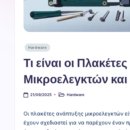
Ο
Π
λ
η
Αναρτήθηκε
Hardware
ρ
σε
Τι είναι οι Πλακέτε
ο
Μικροελεγκτών και 
φ
ο
21/09/2025
Hardware
Αναρτήθηκε
σε
ρι
Οι πλακέτες ανάπτυξης μικροελεγκτών εί
κ
έχουν σχεδιαστεί για να παρέχουν έναν π
ό