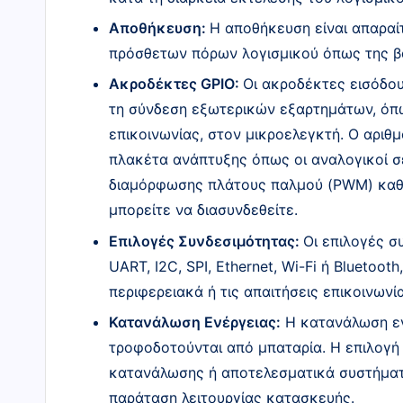
Αποθήκευση:
Η αποθήκευση είναι απαραί
πρόσθετων πόρων λογισμικού όπως της β
Ακροδέκτες GPIO:
Οι ακροδέκτες εισόδου
τη σύνδεση εξωτερικών εξαρτημάτων, όπω
επικοινωνίας, στον μικροελεγκτή. Ο αριθ
πλακέτα ανάπτυξης όπως οι αναλογικοί σ
διαμόρφωσης πλάτους παλμού (PWM) καθο
μπορείτε να διασυνδεθείτε.
Επιλογές Συνδεσιμότητας:
Οι επιλογές σ
UART, I2C, SPI, Ethernet, Wi-Fi ή Bluetoo
περιφερειακά ή τις απαιτήσεις επικοινωνί
Κατανάλωση Ενέργειας:
Η κατανάλωση ενέ
τροφοδοτούνται από μπαταρία. Η επιλογή
κατανάλωσης ή αποτελεσματικά συστήματα
παράταση λειτουργίας κατασκευής.