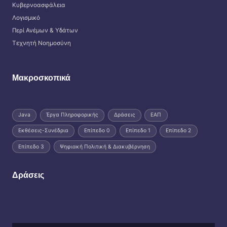
Κυβερνοασφάλεια
Λογισμικό
Περί Ανέμων & Υδάτων
Τεχνητή Νοημοσύνη
Μακροσκοπικά
Java
Έργα Πληροφορικής
Δράσεις
ΕΑΠ
Εκθέσεις-Συνέδρια
Επίπεδο 0
Επίπεδο 1
Επίπεδο 2
Επίπεδο 3
Ψηφιακή Πολιτική & Διακυβέρνηση
Δράσεις