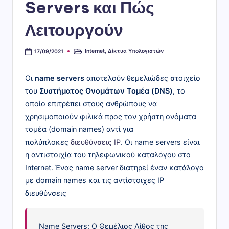
Servers και Πώς
η
ρ
Λειτουργούν
ο
Internet
,
Δίκτυα Υπολογιστών
17/09/2021
Αναρτήθηκε
φ
σε
ο
Οι
name servers
αποτελούν θεμελιώδες στοιχείο
ρι
του
Συστήματος Ονομάτων Τομέα (DNS)
, το
οποίο επιτρέπει στους ανθρώπους να
κ
χρησιμοποιούν φιλικά προς τον χρήστη ονόματα
ό
τομέα (domain names) αντί για
ς"
πολύπλοκες
διευθύνσεις IP
. Οι name servers είναι
η αντιστοιχία του τηλεφωνικού καταλόγου στο
Internet. Ένας name server διατηρεί έναν κατάλογο
με domain names και τις αντίστοιχες IP
διευθύνσεις
Name Servers: Ο Θεμέλιος Λίθος της