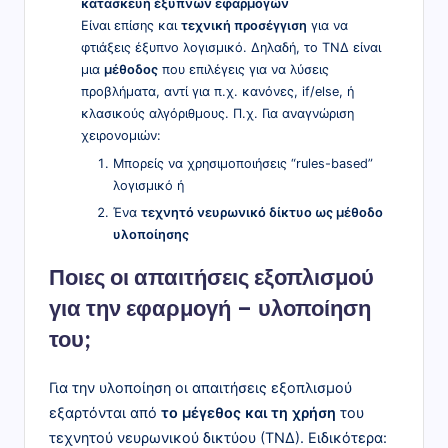
κατασκευή έξυπνων εφαρμογών
Είναι επίσης και
τεχνική προσέγγιση
για να
φτιάξεις έξυπνο λογισμικό. Δηλαδή, το ΤΝΔ είναι
μια
μέθοδος
που επιλέγεις για να λύσεις
προβλήματα, αντί για π.χ. κανόνες, if/else, ή
κλασικούς αλγόριθμους. Π.χ. Για αναγνώριση
χειρονομιών:
Μπορείς να χρησιμοποιήσεις “rules-based”
λογισμικό ή
Ένα
τεχνητό νευρωνικό δίκτυο ως μέθοδο
υλοποίησης
Ποιες οι απαιτήσεις εξοπλισμού
για την εφαρμογή – υλοποίηση
του;
Για την υλοποίηση οι απαιτήσεις εξοπλισμού
εξαρτόνται από
το μέγεθος και τη χρήση
του
τεχνητού νευρωνικού δικτύου (ΤΝΔ). Ειδικότερα: