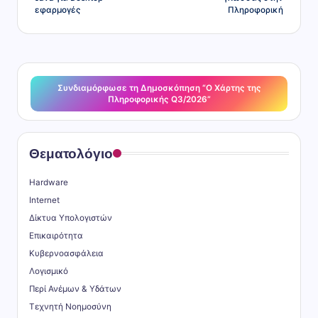
τ
εφαρμογές
Πληροφορική
ε
Συνδιαμόρφωσε τη Δημοσκόπηση “Ο Χάρτης της
Πληροφορικής Q3/2026”
Θεματολόγιο
Hardware
Internet
Δίκτυα Υπολογιστών
Επικαιρότητα
Κυβερνοασφάλεια
Λογισμικό
Περί Ανέμων & Υδάτων
Τεχνητή Νοημοσύνη