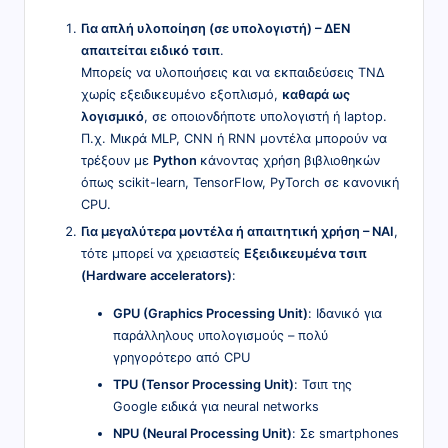
Για απλή υλοποίηση (σε υπολογιστή) – ΔΕΝ
απαιτείται ειδικό τσιπ
.
Μπορείς να υλοποιήσεις και να εκπαιδεύσεις ΤΝΔ
χωρίς εξειδικευμένο εξοπλισμό,
καθαρά ως
λογισμικό
, σε οποιονδήποτε υπολογιστή ή laptop.
Π.χ. Μικρά MLP, CNN ή RNN μοντέλα μπορούν να
τρέξουν με
Python
κάνοντας χρήση βιβλιοθηκών
όπως scikit-learn, TensorFlow, PyTorch σε κανονική
CPU.
Για μεγαλύτερα μοντέλα ή απαιτητική χρήση – ΝΑΙ
,
τότε μπορεί να χρειαστείς
Εξειδικευμένα τσιπ
(Hardware accelerators)
:
GPU (Graphics Processing Unit)
: Ιδανικό για
παράλληλους υπολογισμούς – πολύ
γρηγορότερο από CPU
TPU (Tensor Processing Unit)
: Τσιπ της
Google ειδικά για neural networks
NPU (Neural Processing Unit)
: Σε smartphones