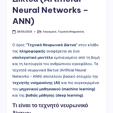
η
Neural Networks –
ρ
ANN)
ο
φ
Λογισμικό
,
Τεχνητή Νοημοσύνη
29/05/2025
Αναρτήθηκε
σε
ο
ρι
Ο όρος
“Τεχνικά Νευρωνικά Δίκτυα”
στον κλάδο
της
πληροφορικής
αναφέρεται σε ένα
κ
υπολογιστικό μοντέλο
εμπνευσμένο από τη δομή
ό
και τη λειτουργία του ανθρώπινου εγκεφάλου. Τα
ς"
τεχνητά νευρωνικά δίκτυα (Artificial Neural
Networks – ANN) αποτελούν βασικό στοιχείο της
τεχνητής νοημοσύνης (AI)
και πιο συγκεκριμένα
του
μηχανικού μαθησιακού (machine learning)
και της
βαθιάς μάθησης (deep learning)
.
Τι είναι το τεχνητό νευρωνικό