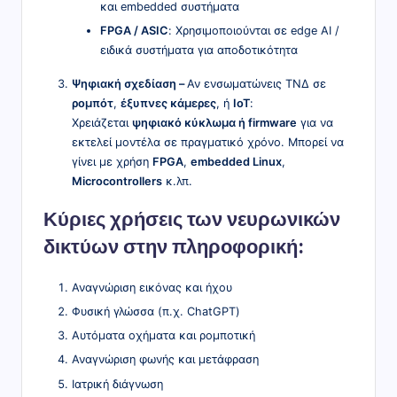
και embedded συστήματα
FPGA / ASIC
: Χρησιμοποιούνται σε edge AI /
ειδικά συστήματα για αποδοτικότητα
Ψηφιακή σχεδίαση –
Αν ενσωματώνεις ΤΝΔ σε
ρομπότ
,
έξυπνες κάμερες
, ή
IoT
:
Χρειάζεται
ψηφιακό κύκλωμα ή firmware
για να
εκτελεί μοντέλα σε πραγματικό χρόνο. Μπορεί να
γίνει με χρήση
FPGA
,
embedded Linux
,
Microcontrollers
κ.λπ.
Κύριες χρήσεις των νευρωνικών
δικτύων στην πληροφορική:
Αναγνώριση εικόνας και ήχου
Φυσική γλώσσα (π.χ. ChatGPT)
Αυτόματα οχήματα και ρομποτική
Αναγνώριση φωνής και μετάφραση
Ιατρική διάγνωση