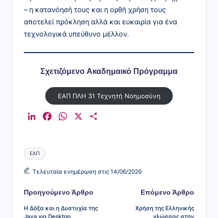
– η κατανόησή τους και η ορθή χρήση τους
αποτελεί πρόκληση αλλά και ευκαιρία για ένα
τεχνολογικά υπεύθυνο μέλλον.
Σχετιζόμενο Ακαδημαικό Πρόγραμμα
ΕΑΠ ΠΛΗ 31 Τεχνητή Νοημοσύνη
L
F
W
X
Μ
i
a
h
ο
n
c
a
ι
Ετικέτες:
k
e
t
ρ
ΕΑΠ
e
b
s
α
Τελευταία ενημέρωση στις 14/06/2026
d
o
A
σ
I
o
p
τ
Πλοήγηση
Προηγούμενο Άρθρο
Επόμενο Άρθρο
n
k
p
ε
δημοσιεύσεων
Η Δόξα και η Δυστυχία της
Χρήση της Ελληνικής
ί
Java για Desktop
γλώσσας στην