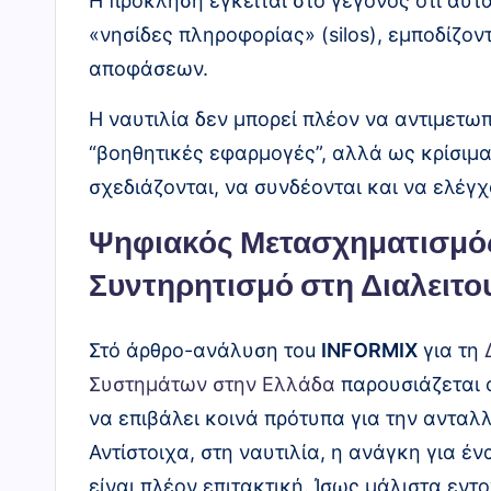
Η πρόκληση έγκειται στο γεγονός ότι αυ
«νησίδες πληροφορίας» (silos), εμποδίζο
αποφάσεων.
Η ναυτιλία δεν μπορεί πλέον να αντιμετω
“βοηθητικές εφαρμογές”, αλλά ως κρίσιμ
σχεδιάζονται, να συνδέονται και να ελέγ
Ψηφιακός Μετασχηματισμός
Συντηρητισμό στη Διαλειτο
Στό άρθρο-ανάλυση τou
INFORMIX
για τη
Συστημάτων στην Ελλάδα
παρουσιάζεται 
να επιβάλει κοινά πρότυπα για την αντα
Αντίστοιχα, στη ναυτιλία, η ανάγκη για έ
είναι πλέον επιτακτική. Ίσως μάλιστα εντο