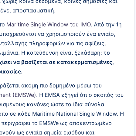
 χωρίς κοινά δεδομένα, κοινές σημασίες και
μένει αποσπασματική.
 το
Maritime Single Window του IMO
. Από την 1η
υποχρεούνται να χρησιμοποιούν ένα ενιαίο,
νταλλαγής πληροφοριών για τις αφίξεις,
ιμάνια. Η κατεύθυνση είναι ξεκάθαρη:
το
χίσει να βασίζεται σε κατακερματισμένες,
ικασίες.
φράζεται ακόμη πιο δομημένα μέσω του
nment (EMSWe)
. Η EMSA εξηγεί ότι ο σκοπός του
νισμένους κανόνες ώστε τα ίδια σύνολα
πο σε κάθε Maritime National Single Window. Η
ς, περιγράφει το EMSWe ως αποκεντρωμένο
ργούν ως ενιαία σημεία εισόδου και