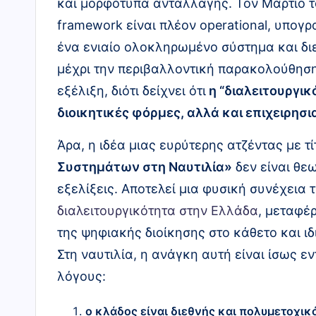
και μορφότυπα ανταλλαγής. Τον Μάρτιο τ
framework είναι πλέον operational, υπογ
ένα ενιαίο ολοκληρωμένο σύστημα και δι
μέχρι την περιβαλλοντική παρακολούθηση.
εξέλιξη, διότι δείχνει ότι
η “διαλειτουργικ
διοικητικές φόρμες, αλλά και επιχειρησ
Άρα, η ιδέα μιας ευρύτερης ατζέντας με τ
Συστημάτων στη Ναυτιλία»
δεν είναι θε
εξελίξεις. Αποτελεί μια φυσική συνέχεια
διαλειτουργικότητα στην Ελλάδα
, μεταφέ
της ψηφιακής διοίκησης στο κάθετο και ιδ
Στη ναυτιλία, η ανάγκη αυτή είναι ίσως ε
λόγους:
ο κλάδος είναι διεθνής και πολυμετοχικ