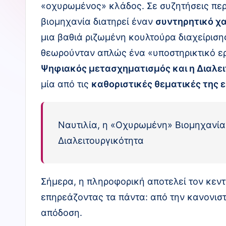
«οχυρωμένος» κλάδος. Σε συζητήσεις περ
Ο
βιομηχανία διατηρεί έναν
συντηρητικό χ
Π
μια βαθιά ριζωμένη κουλτούρα διαχείριση
λ
θεωρούνταν απλώς ένα «υποστηρικτικό εργα
Ψηφιακός μετασχηματισμός και η Διαλει
η
μία από τις
καθοριστικές θεματικές της 
ρ
ο
Ναυτιλία, η «Οχυρωμένη» Βιομηχανία.
φ
Διαλειτουργικότητα
ο
ρι
Σήμερα, η πληροφορική αποτελεί τον κεντ
επηρεάζοντας τα πάντα: από την κανονισ
κ
απόδοση.
ό