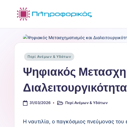
Μετάβαση
σε
I
Σύνδεση
περιεχόμενο
N
F
Αναρτήθηκε
Περί Ανέμων & Υδάτων
O
σε
Ψηφιακός Μετασχημ
R
Διαλειτουργικότητα
M
I
31/03/2026
Περί Ανέμων & Υδάτων
Αναρτήθηκε
X
σε
"
Η ναυτιλία, ο παγκόσμιος πνεύμονας του 