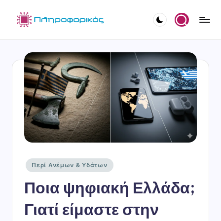
Μετάβαση
σε
I
Σύνδεση
περιεχόμενο
N
F
O
R
M
I
X
"
Αναρτήθηκε
Περί Ανέμων & Υδάτων
σε
Ο
Ποια ψηφιακή Ελλάδα;
Π
Γιατί είμαστε στην
λ