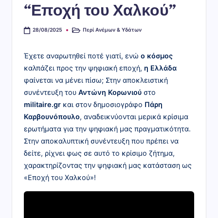
“Εποχή του Χαλκού”
η
ρ
Περί Ανέμων & Υδάτων
28/08/2025
Αναρτήθηκε
ο
σε
φ
Έχετε αναρωτηθεί ποτέ γιατί, ενώ
ο κόσμος
καλπάζει προς την ψηφιακή εποχή,
η Ελλάδα
ο
φαίνεται να μένει πίσω; Στην αποκλειστική
ρι
συνέντευξη του
Αντώνη Κορωνιού
στο
κ
militaire.gr
και στον δημοσιογράφο
Πάρη
Καρβουνόπουλο
, αναδεικνύονται μερικά κρίσιμα
ό
ερωτήματα για την ψηφιακή μας πραγματικότητα.
ς"
Στην αποκαλυπτική συνέντευξη που πρέπει να
δείτε, ρίχνει φως σε αυτό το κρίσιμο ζήτημα,
χαρακτηρίζοντας την ψηφιακή μας κατάσταση ως
«Εποχή του Χαλκού»!