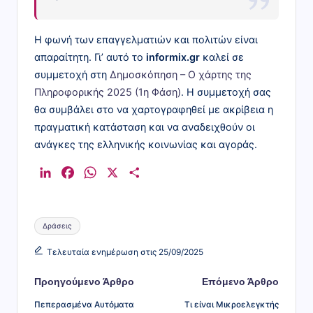
Η φωνή των επαγγελματιών και πολιτών είναι
απαραίτητη. Γι’ αυτό το
informix.gr
καλεί σε
συμμετοχή στη
Δημοσκόπηση – Ο χάρτης της
Πληροφορικής 2025 (1η Φάση)
. Η συμμετοχή σας
θα συμβάλει στο να χαρτογραφηθεί με ακρίβεια η
πραγματική κατάσταση και να αναδειχθούν οι
ανάγκες της ελληνικής κοινωνίας και αγοράς.
L
F
W
X
Μ
i
a
h
ο
n
c
a
ι
Ετικέτες:
k
e
t
ρ
Δράσεις
e
b
s
α
Τελευταία ενημέρωση στις 25/09/2025
d
o
A
σ
I
o
p
τ
Πλοήγηση
Προηγούμενο Άρθρο
Επόμενο Άρθρο
n
k
p
ε
δημοσιεύσεων
Πεπερασμένα Αυτόματα
Τι είναι Μικροελεγκτής
ί