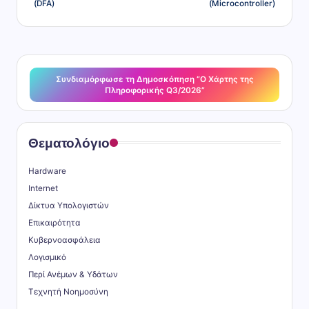
(DFA)
(Microcontroller)
τ
ε
Συνδιαμόρφωσε τη Δημοσκόπηση “Ο Χάρτης της
Πληροφορικής Q3/2026”
Θεματολόγιο
Hardware
Internet
Δίκτυα Υπολογιστών
Επικαιρότητα
Κυβερνοασφάλεια
Λογισμικό
Περί Ανέμων & Υδάτων
Τεχνητή Νοημοσύνη