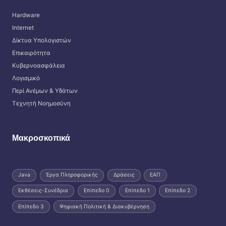
Hardware
Internet
Δίκτυα Υπολογιστών
Επικαιρότητα
Κυβερνοασφάλεια
Λογισμικό
Περί Ανέμων & Υδάτων
Τεχνητή Νοημοσύνη
Μακροσκοπικά
Java
Έργα Πληροφορικής
Δράσεις
ΕΑΠ
Εκθέσεις-Συνέδρια
Επίπεδο 0
Επίπεδο 1
Επίπεδο 2
Επίπεδο 3
Ψηφιακή Πολιτική & Διακυβέρνηση