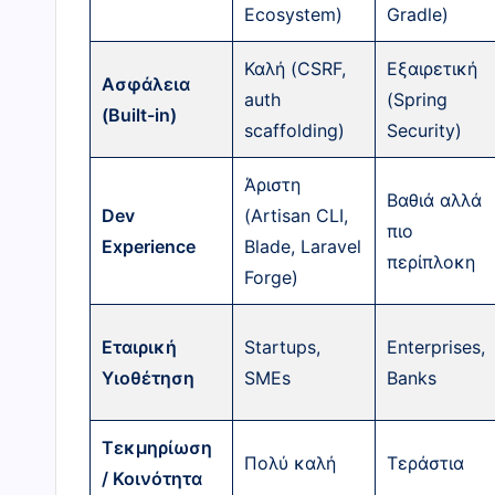
Ecosystem)
Gradle)
Καλή (CSRF,
Εξαιρετική
Ασφάλεια
auth
(Spring
(Built-in)
scaffolding)
Security)
Άριστη
Βαθιά αλλά
Dev
(Artisan CLI,
πιο
Experience
Blade, Laravel
περίπλοκη
Forge)
Εταιρική
Startups,
Enterprises,
Υιοθέτηση
SMEs
Banks
Τεκμηρίωση
Πολύ καλή
Τεράστια
/ Κοινότητα