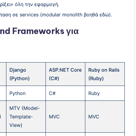
«ρίξει» όλη την εφαρμογή.
παση σε services (modular monolith βοηθά εδώ).
end Frameworks για
Django
ASP.NET Core
Ruby on Rails
(Python)
(C#)
(Ruby)
Python
C#
Ruby
MTV (Model-
d
Template-
MVC
MVC
View)