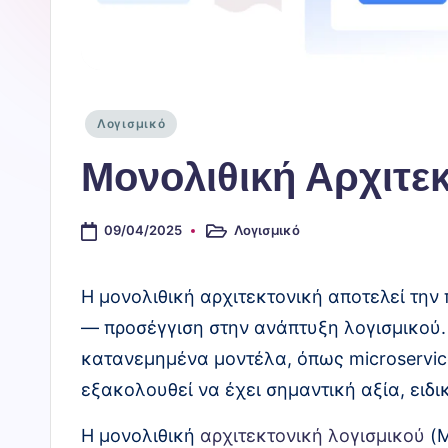
Ο
Π
λ
Αναρτήθηκε
Λογισμικό
η
σε
Μονολιθική Αρχιτε
ρ
ο
09/04/2025
Λογισμικό
Αναρτήθηκε
σε
φ
Η μονολιθική αρχιτεκτονική αποτελεί τη
ο
— προσέγγιση στην ανάπτυξη λογισμικού. 
ρι
κατανεμημένα μοντέλα, όπως microservice
εξακολουθεί να έχει σημαντική αξία, ειδ
κ
ό
Η μονολιθική
αρχιτεκτονική λογισμικού
(M