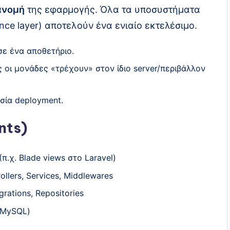
ανομή
της εφαρμογής. Όλα τα υποσυστήματα
tence layer) αποτελούν ένα ενιαίο εκτελέσιμο.
 σε ένα αποθετήριο.
ς οι μονάδες «τρέχουν» στον ίδιο server/περιβάλλον
ασία deployment.
nts)
π.χ. Blade views στο Laravel)
ollers, Services, Middlewares
rations, Repositories
. MySQL)